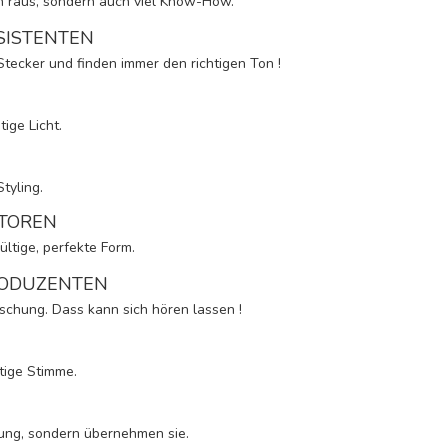
h raus, sondern auch viel Know-How.
SISTENTEN
Stecker und finden immer den richtigen Ton !
tige Licht.
tyling.
ITOREN
ltige, perfekte Form.
RODUZENTEN
ischung. Dass kann sich hören lassen !
tige Stimme.
tung, sondern übernehmen sie.