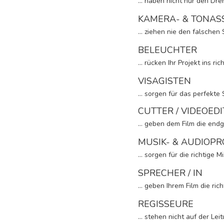
… haben nicht nur den Dre
KAMERA- & TONAS
… ziehen nie den falschen 
BELEUCHTER
… rücken Ihr Projekt ins rich
VISAGISTEN
… sorgen für das perfekte S
CUTTER / VIDEOED
… geben dem Film die endgü
MUSIK- & AUDIOP
… sorgen für die richtige M
SPRECHER / IN
… geben Ihrem Film die rich
REGISSEURE
… stehen nicht auf der Lei